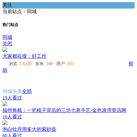
关注
当前站点：同城
热门站点
同城
关闭
大家都在搜：好工作
浏览:
1.63万
发布:
100
用户:
101
帮
助
同城头条
全部
19人看过
福州角梳：一把梳子背后的三坊七巷手艺-金色港湾资讯网
16人看过
泡白牡丹用多大的紫砂壶
60人看过